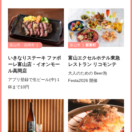
富山市・高岡市
富山市
新富町
いきなりステーキ ファボ
富山エクセルホテル東急
ーレ富山店・イオンモー
レストラン リコモンテ
ル高岡店
大人のための Beer泡
アプリ登録で生ビール(中)１
Festa2026 開催
杯まで10円