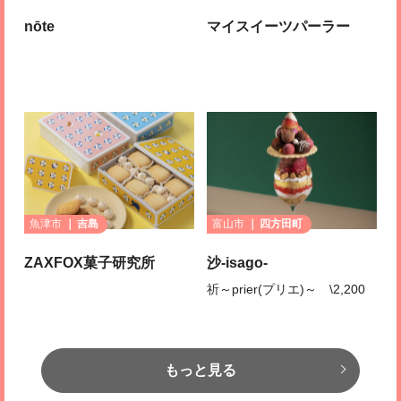
nōte
マイスイーツパーラー
魚津市
吉島
富山市
四方田町
ZAXFOX菓子研究所
沙-isago-
祈～prier(プリエ)～ \2,200
もっと見る