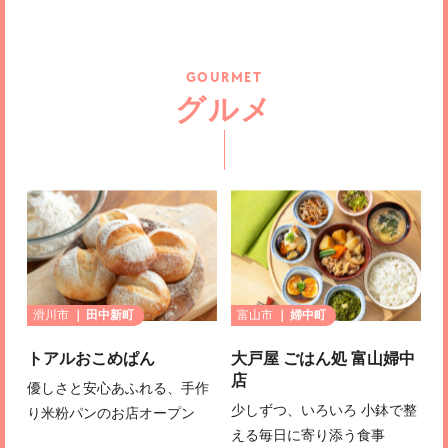
GOURMET
グルメ
滑川市
田中新町
富山市
婦中町
トアルおこめぱん
大戸屋 ごはん処 富山婦中
店
優しさと安心あふれる、手作
少しずつ、いろいろ 小鉢で整
り米粉パンのお店オープン
える毎日に寄り添う食事