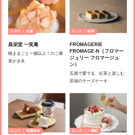
魚津市
友道
富山市
町村
昌栄堂 一笑庵
FROMAGERIE
FROMAGE-N（フロマー
桃まるごと一個以上！のご褒
ジュリー フロマージュ
美かき氷
ン）
五感で愛でる、紅茶と楽しむ
至福のチーズケーキ
富山市
布瀬本町
富山市
一番町