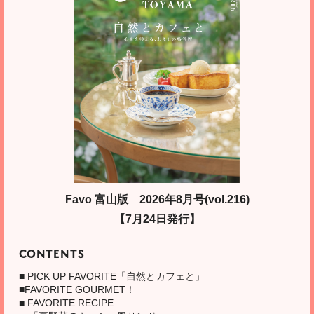
富山市
ステーキのプロ
アロマのプロ
カーフィルムのプロ
タイヤ選びのプロ
庭の片づけのプロ
タイ料理のプロ
ボディメイクのプロ
トヨタ車選びのプロ
スポーツ障害のプロ
整体のプロ
個別指導のプロ
通信制高等学校のプロ
エアコンクリーニングの
庭の片づけのプロ
本当に美味しいステーキを富山
心身の不調を自然療法でホーム
マイカーとの二人三脚の日々を
店名通りに“豊富”なタイヤの品ぞ
庭が雑草だらけ…草むしりから
全国にその名が知られているタ
マシンピラティス×パーソナルト
服を試着するように、 クルマも
スポーツ中にケガをした・ケガ
プロ選手が受ける施術を一般の
最初から最後まで、生徒をフォ
子どもたちの個性を生かし、強
プロ
で28年提供
ケアしたい
助ける強い味方
ろえ
解放されたい お庭の困りごとは
イ料理店
レーニング
試乗しよう
が再発した プロ選手が受ける施
人にも！
ローしてくれる学習塾
みを伸ばす！
庭が雑草だらけ…草むしりから
「お庭の便利屋」に！
術を一般の人にも！
解放されたい お庭の困りごとは
予約時「Favo見た」でオプショ
「お庭の便利屋」に！
ンの防カビ・抗菌コート1台分
（1,500円相当）が無料に（…
富山市
富山市
富山市
富山市
富山市
富山市
富山市
富山市
富山市
富山市
富山市
富山市
Favo 富山版 2026年8月号(vol.216)
和食のプロ
キレイ痩せのプロ
カーリースのプロ
バイク塗装のプロ
屋根工事のプロ
日本料理のプロ
カイロプラクティックの
トヨタ車選びのプロ
スポーツ障害のプロ
カーフィルムのプロ
英語教育のプロ
魚津市
料理教室のプロ
富山市
【7月24日発行】
プロ
和食一筋うまけりゃいい。 リー
経験豊富なトレーナーと今度こ
頭金0円で国産車が手に入る！カ
バイクを液体ではなく、粉で塗
遠くの親戚より、近くの『ルー
料理人、食材、空間、器。 プロ
人との出会いが、“いいクルマ”と
プロ選手が受ける施術を 富山の
マイカーとの二人三脚の日々を
英語圏に近い環境だから自然と
オーガニック料理で健康生活を
新築＆リノベーションの
家づくりのプロ
ズナブルな価格設定でうまいな
そダイエット成功
ーライフをもっと自由に、もっ
る 細かなパーツまで丁寧に塗装
ファー』
の技術が集結した非日常体験
の出会い
スポーツ愛好者も
助ける強い味方
身につく
こんなに優しくていいの？ 体の
送ろう
らそれで満足。
プロ
と安心に。
を。
悩みをカイロで解決！
CONTENTS
家づくりは、もっと自由で、ワ
クワクして、楽しむもの
一級建築士が設計から施工管理
■ PICK UP FAVORITE「自然とカフェと」
までサポート
■FAVORITE GOURMET！
■ FAVORITE RECIPE