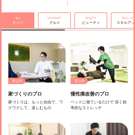
ALL
GOURMET
BEAUTY
SKILL UP
すべて
グルメ
ビューティ
スキルアッ
富山市
富山市
家づくりのプロ
慢性痛改善のプロ
家づくりは、もっと自由で、ワ
ベッドに寝ているだけで 深く効
クワクして、楽しむもの
率的なストレッチ