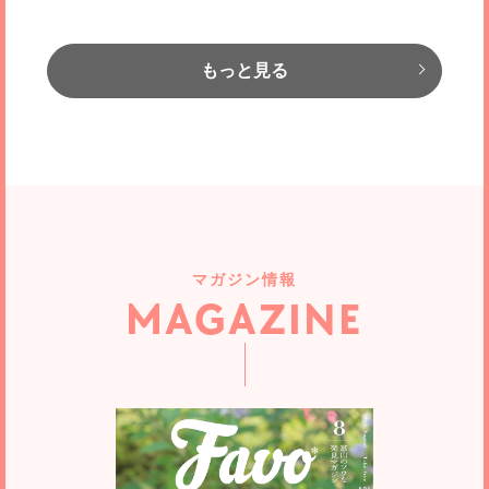
もっと見る
富山市
富山市
高岡市
富山市
富山市
射水市
高岡市
富山市
富山市
富山市
富山市
富山市
富山市
富山市
アヒージョのプロ
トレーニングのプロ
パーソナルカラー分析の
建築・設計・不動産のプ
トヨタ車のプロ
空調設備のプロ
法律問題のプロ
ラーメンのプロ
ストレッチのプロ
潜在意識のプロ
屋根工事のプロ
カーフィルムのプロ
カード査定のプロ
スポーツ障害のプロ
プロ
ロ
多彩なアヒージョとラクレット
トレーニングをより効果的に、
安心のカーライフはプロにお任
エアコンの施工、販売、メンテ
４人の弁護士が、あなたの力に
【鶏白湯つけそば】 今年29周年
痛みの改善だけじゃない、 未然
自分自身を変えたいと思ってい
遠くの親戚より、近くの『ルー
愛車を、もっと快適に 遊び心満
富山市山室にトレカ専門店が
スポーツ中にケガをした・ケガ
チーズが1軒目としても大活躍！
より楽しく
せ！
ナンスはお任せ！
地域密着と軽いフットワーク
を迎える『一心』が、 3月限定
予防もできる鍼灸院
る人こそ、ブレない「自分軸」
ファー』
載の新拠点が誕生
NEWOPEN
が再発した プロ選手が受ける施
マガジン情報
分析は一度、効果は一生
アーキテクトビルダーとつくる
で挑む新作。
を知るためのワークを
術を一般の人にも！
唯一無二の美しい住宅建築
MAGAZINE
富山市
富山市
富山市
富山市
富山市
富山市
富山市
富山市
富山市
富山市
富山市
富山市