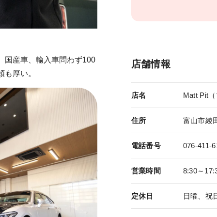
国産車、輸入車問わず100
店舗情報
頼も厚い。
店名
Matt P
住所
富山市綾田町
電話番号
076-411-6
営業時間
8:30～1
定休日
日曜、祝