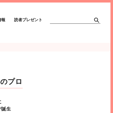
情報
読者プレゼント
ムのプロ
に
が誕生