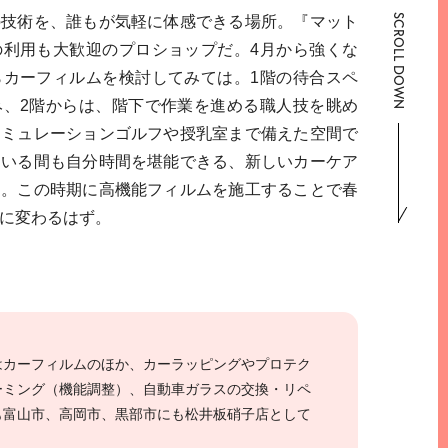
SCROLL DOWN
の技術を、誰もが気軽に体感できる場所。『マット
の利用も大歓迎のプロショップだ。4月から強くな
らカーフィルムを検討してみては。1階の待合スペ
み、2階からは、階下で作業を進める職人技を眺め
シミュレーションゴルフや授乳室まで備えた空間で
ている間も自分時間を堪能できる、新しいカーケア
う。この時期に高機能フィルムを施工することで春
に変わるはず。
はカーフィルムのほか、カーラッピングやプロテク
ーミング（機能調整）、自動車ガラスの交換・リペ
も富山市、高岡市、黒部市にも松井板硝子店として