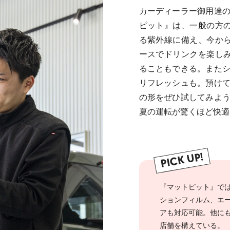
カーディーラー御用達
ピット』は、一般の方
る紫外線に備え、今か
ースでドリンクを楽し
ることもできる。また
リフレッシュも。預け
の形をぜひ試してみよ
夏の運転が驚くほど快適
PICK UP!
『マットピット』で
ションフィルム、エ
アも対応可能。他に
店舗を構えている。