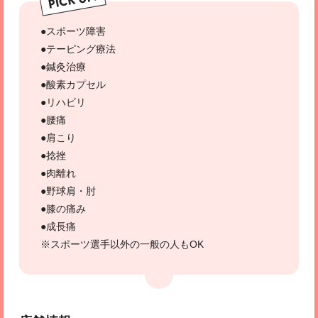
PICK UP!
●スポーツ障害
●テーピング療法
●鍼灸治療
●酸素カプセル
●リハビリ
●腰痛
●肩こり
●捻挫
●肉離れ
●野球肩・肘
●膝の痛み
●成長痛
※スポーツ選手以外の一般の人もOK