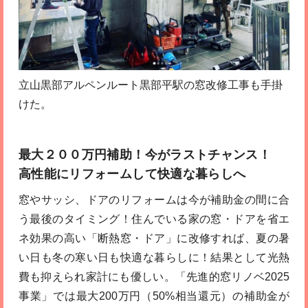
立山黒部アルペンルート黒部平駅の窓改修工事も手掛
けた。
最大２００万円補助！今がラストチャンス！
高性能にリフォームして快適な暮らしへ
窓やサッシ、ドアのリフォームは今が補助金の間に合
う最後のタイミング！住んでいる家の窓・ドアを省エ
ネ効果の高い「断熱窓・ドア」に改修すれば、夏の暑
い日も冬の寒い日も快適な暮らしに！結果として光熱
費も抑えられ家計にも優しい。「先進的窓リノベ2025
事業」では最大200万円（50%相当還元）の補助金が