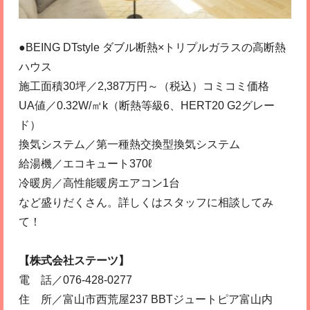
●BEING DTstyle ダブル断熱×トリプルガラスの高断熱
ハウス
施工面積30坪／2,387万円～（税込）コミコミ価格
UA値／0.32W/㎡k（断熱等級6、HERT20 G2グレー
ド）
換気システム／第一種熱交換型換気システム
給湯機／エコキュート370ℓ
冷暖房／高性能暖房エアコン1台
など盛りだくさん。詳しくはスタッフに相談してみ
て！
【株式会社ステーツ】
電 話／076-428-0277
住 所／富山市西荒屋237 BBTジュートピア富山内